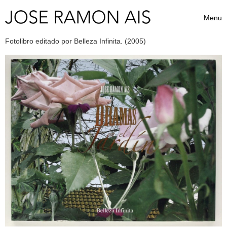
Skip to content
Menu
Toggle 
Fotolibro editado por Belleza Infinita. (2005)